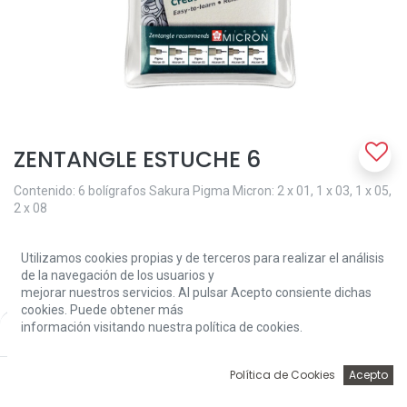
ZENTANGLE ESTUCHE 6
Contenido: 6 bolígrafos Sakura Pigma Micron: 2 x 01, 1 x 03, 1 x 05,
2 x 08
13,60
€
Utilizamos cookies propias y de terceros para realizar el análisis
de la navegación de los usuarios y
mejorar nuestros servicios. Al pulsar Acepto consiente dichas
cookies. Puede obtener más
información visitando nuestra política de cookies.
Price:
Add to Cart
13,60
€
0
Add to Cart
Política de Cookies
Acepto
Inicio
Búsqueda
Wishlist
Account