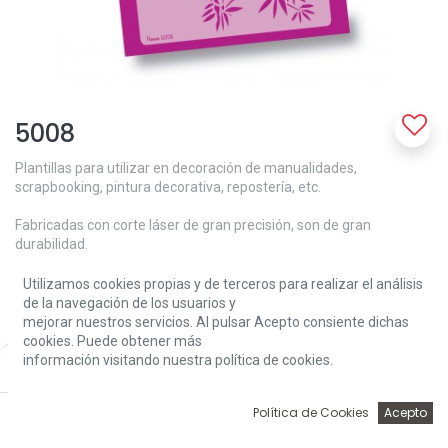
5008
Plantillas para utilizar en decoración de manualidades,
scrapbooking, pintura decorativa, repostería, etc.
Fabricadas con corte láser de gran precisión, son de gran
durabilidad.
Medida: 30x40 cm
Utilizamos cookies propias y de terceros para realizar el análisis
de la navegación de los usuarios y
12,57
€
mejorar nuestros servicios. Al pulsar Acepto consiente dichas
cookies. Puede obtener más
información visitando nuestra política de cookies.
Price:
Add to Cart
12,57
€
0
Política de Cookies
Acepto
Inicio
Búsqueda
Wishlist
Account