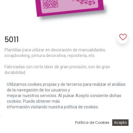
5011
Plantillas para utilizar en decoración de manualidades,
scrapbooking, pintura decorativa, repostería, etc.
Fabricadas con corte láser de gran precisión, son de gran
durabilidad.
Medida: 30x40 cm
Utilizamos cookies propias y de terceros para realizar el análisis
de la navegación de los usuarios y
12,57
€
mejorar nuestros servicios. Al pulsar Acepto consiente dichas
cookies. Puede obtener más
información visitando nuestra política de cookies.
Price:
Add to Cart
12,57
€
0
Política de Cookies
Acepto
Inicio
Búsqueda
Wishlist
Account